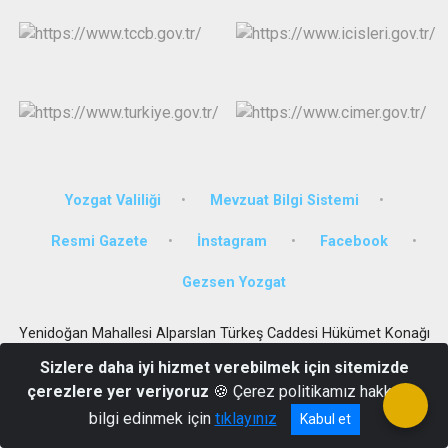
Yozgat Valiliği
Mevzuat Bilgi Sistemi
Resmi Gazete
İnstagram
Facebook
Gezsen Yozgat
Yenidoğan Mahallesi Alparslan Türkeş Caddesi Hükümet Konağı
No: 4 Sorgun/Yozgat
Sizlere daha iyi hizmet verebilmek için sitemizde
0 (354) 415 10 10 - 415 55 61 - 415 21 39 Fax :0 (354) 415 21 38
çerezlere yer veriyoruz
🍪 Çerez politikamız hakkında
bilgi edinmek için
tıklayınız
Kabul et