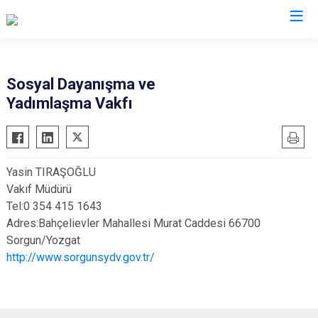
Kocaeli
Sosyal Dayanışma ve
Yadımlaşma Vakfı
Gebze
Başiskele
Gölcük
Darıca
Kandıra
Çayırova
Yasin TIRAŞOĞLU
Karamürsel
Dilovası
Vakıf Müdürü
Körfez
İzmit
Tel:0 354 415 1643
Derince
Kartepe
Adres:Bahçelievler Mahallesi Murat Caddesi 66700
Sorgun/Yozgat
http://www.sorgunsydv.gov.tr/