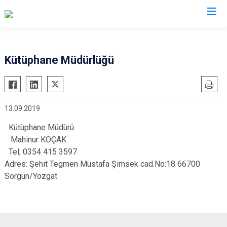
Kocaeli
Kütüphane Müdürlüğü
Gebze
Başiskele
Gölcük
Darıca
13.09.2019
Kandıra
Çayırova
Karamürsel
Dilovası
Kütüphane Müdürü
Mahinur KOÇAK
Körfez
İzmit
Tel; 0354 415 3597
Derince
Kartepe
Adres: Şehit Tegmen Mustafa Şimsek cad.No:18 66700
Sorgun/Yozgat