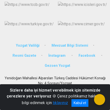
Yozgat Valiliği
Mevzuat Bilgi Sistemi
Resmi Gazete
İnstagram
Facebook
Gezsen Yozgat
Yenidoğan Mahallesi Alparslan Türkeş Caddesi Hükümet Konağı
No: 4 Sorgun/Yozgat
Sizlere daha iyi hizmet verebilmek için sitemizde
0 (354) 415 10 10 - 415 55 61 - 415 21 39 Fax :0 (354) 415 21 38
çerezlere yer veriyoruz
🍪 Çerez politikamız hakkında
bilgi edinmek için
tıklayınız
Kabul et