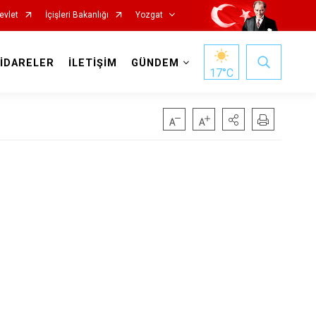
evlet
İçişleri Bakanlığı
Yozgat
 İDARELER
İLETİŞİM
GÜNDEM
17
°C
Başiskele
Darıca
Çayırova
Dilovası