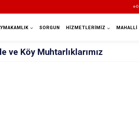
e-D
AYMAKAMLIK
SORGUN
HİZMETLERİMİZ
MAHALLİ
Kocaeli
e ve Köy Muhtarlıklarımız
Gebze
Gölcük
Kandıra
Karamürsel