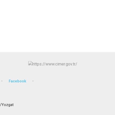
İzmit
Kartepe
Facebook
n/Yozgat