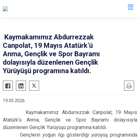
Kocaeli
Kaymakamımız Abdurrezzak
Canpolat, 19 Mayıs Atatürk’ü
Gebze
Başiskele
Anma, Gençlik ve Spor Bayramı
Gölcük
Darıca
dolayısıyla düzenlenen Gençlik
Kandıra
Çayırova
Yürüyüşü programına katıldı.
Karamürsel
Dilovası
Körfez
İzmit
Derince
Kartepe
19.05.2026
Kaymakamımız Abdurrezzak Canpolat, 19 Mayıs
Atatürk’ü Anma, Gençlik ve Spor Bayramı dolayısıyla
düzenlenen Gençlik Yürüyüşü programına katıldı.
Gençlerin yoğun ilgi gösterdiği yürüyüş programında